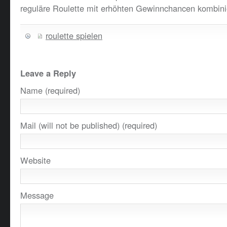
reguläre Roulette mit erhöhten Gewinnchancen kombinie
roulette spielen
Leave a Reply
Name (required)
Mail (will not be published) (required)
Website
Message