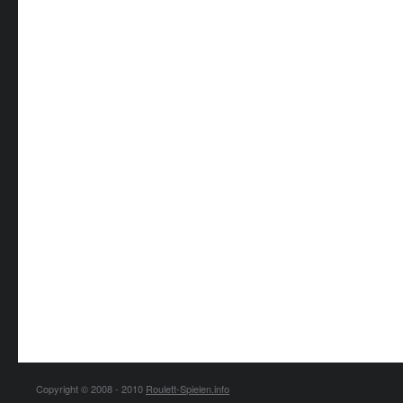
Copyright © 2008 - 2010
Roulett-Spielen.info