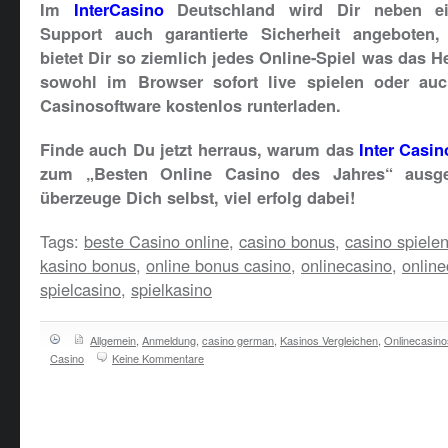
Im
InterCasino
Deutschland wird Dir neben ei
Support auch garantierte Sicherheit angeboten,
bietet Dir so ziemlich jedes Online-Spiel was das H
sowohl im Browser sofort live spielen oder auc
Casinosoftware kostenlos runterladen.
Finde auch Du jetzt herraus, warum das
Inter Casin
zum „Besten Online Casino des Jahres“ ausg
überzeuge Dich selbst, viel erfolg dabei!
Tags:
beste Casino online
,
casino bonus
,
casino spiele
kasino bonus
,
online bonus casino
,
onlinecasino
,
online
spielcasino
,
spielkasino
Allgemein
,
Anmeldung
,
casino german
,
Kasinos Vergleichen
,
Onlinecasino
Casino
Keine Kommentare