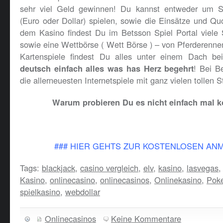
sehr viel Geld gewinnen! Du kannst entweder um Sp
(Euro oder Dollar) spielen, sowie die Einsätze und Q
dem Kasino findest Du im Betsson Spiel Portal viele 
sowie eine Wettbörse ( Wett Börse ) – von Pferderennen
Kartenspiele findest Du alles unter einem Dach b
deutsch einfach alles was has Herz begehrt
! Bei B
die allerneuesten Internetspiele mit ganz vielen tollen S
Warum probieren Du es nicht einfach mal k
### HIER GEHTS ZUR KOSTENLOSEN AN
Tags:
blackjack
,
casino vergleich
,
elv
,
kasino
,
lasvegas
Kasino
,
onlinecasino
,
onlinecasinos
,
Onlinekasino
,
Poke
spielkasino
,
webdollar
Onlinecasinos
Keine Kommentare