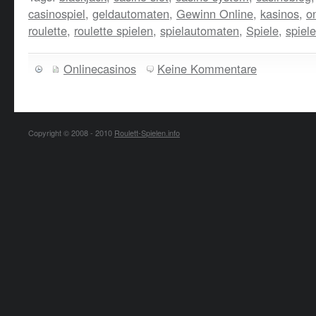
casinospiel
,
geldautomaten
,
Gewinn Online
,
kasinos
,
o
roulette
,
roulette spielen
,
spielautomaten
,
Spiele
,
spiel
Onlinecasinos
Keine Kommentare
Copyright © 2008 - 2010
Roulett-Spielen.info