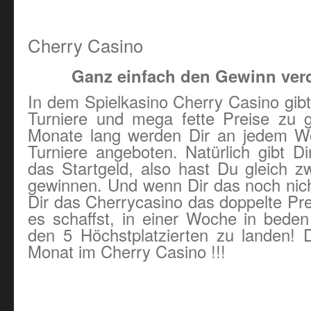
Cherry Casino
Ganz einfach den Gewinn ver
In dem Spielkasino Cherry Casino gibt 
Turniere und mega fette Preise zu 
Monate lang werden Dir an jedem W
Turniere angeboten. Natürlich gibt D
das Startgeld, also hast Du gleich 
gewinnen. Und wenn Dir das noch nicht
Dir das Cherrycasino das doppelte Pr
es schaffst, in einer Woche in beden
den 5 Höchstplatzierten zu landen! 
Monat im Cherry Casino !!!