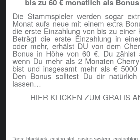
bis zu 60 € monatlich als Bonus 
Die Stammspieler werden sogar extr
Monat aufs neue mit einem extra Bon
die erste Einzahlung von bis zu einer
Beträgt die erste Einzahlung in ei
oder mehr, erhälst DU von dem Cher
Bonus in Höhe von 60 €. Du zählst a
wenn Du mehr als 2 Monaten Cherry 
bist und insgesamt mehr als € 5000 
Den Bonus solltest Du dir natürlich
lassen…
HIER KLICKEN ZUM GRATIS 
Tags:
blackjack
,
casino slot
,
casino system
,
casinoblog