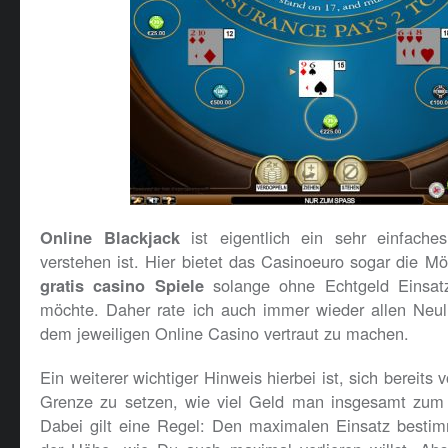
Online Blackjack
ist eigentlich ein sehr einfache
verstehen ist. Hier bietet das Casinoeuro sogar die Mög
gratis casino Spiele
solange ohne Echtgeld Einsat
möchte. Daher rate ich auch immer wieder allen Neuli
dem jeweiligen Online Casino vertraut zu machen.
Ein weiterer wichtiger Hinweis hierbei ist, sich bereits 
Grenze zu setzen, wie viel Geld man insgesamt zum S
Dabei gilt eine Regel: Den maximalen Einsatz bestim