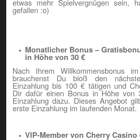
etwas mehr Spielvergnügen sein, h
gefallen :o)
Monatlicher Bonus – Gratisbon
in Höhe von 30 €
Nach Ihrem Willkommensbonus im
brauchenst Du bloß den nächst
Einzahlung bis 100 € tätigen und Ch
Dir dafür einen Bonus in Höhe von
Einzahlung dazu. Dieses Angebot gilt 
erste Einzahlung im laufenden Monat.
VIP-Member von Cherry Casino 