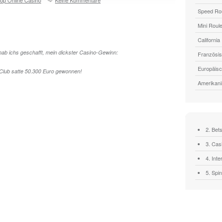
op Online Casino
Keine Kommentare
Speed Rou
Mini Roule
California
b ichs geschafft, mein dickster Casino-Gewinn:
Französis
Europäisc
Club satte 50.300 Euro gewonnen!
Amerikani
2. Bet
3. Cas
4. Int
5. Spi