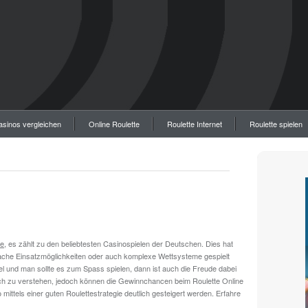
asinos vergleichen
Online Roulette
Roulette Internet
Roulette spielen
le
, es zählt zu den beliebtesten Casinospielen der Deutschen. Dies hat
nfache Einsatzmöglichkeiten oder auch komplexe Wettsysteme gespielt
l und man sollte es zum Spass spielen, dann ist auch die Freude dabei
fach zu verstehen, jedoch können die Gewinnchancen beim Roulette Online
mittels einer guten Roulettestrategie deutlich gesteigert werden. Erfahre