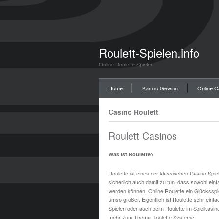
Roulett-Spielen.info
Online Roulette Spielen
Home
Kasino Gewinn
Online C
Casino Roulett
Roulett Casinos
Was ist Roulette?
Roulette ist eines der
klassischen Casino Spie
sicherlich auch damit zu tun, dass sowohl ei
werden können. Online Roulette ein Glücksspie
umso größer. Eigentlich ist Roulette sehr ein
Spielen oder auch beim Roulette im Spielkasino 
mehr zum Thema Roulette Systeme.