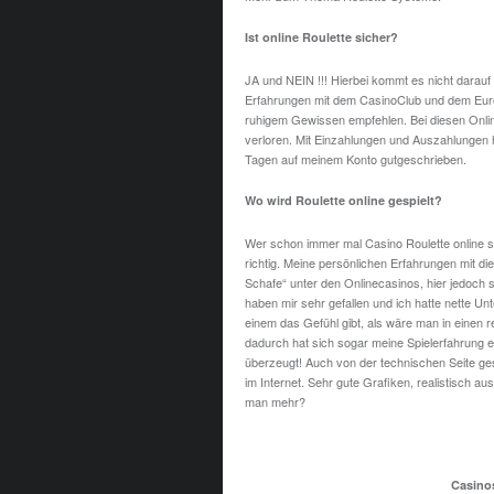
Ist online Roulette sicher?
JA und NEIN !!! Hierbei kommt es nicht darauf 
Erfahrungen mit dem CasinoClub und dem Euro
ruhigem Gewissen empfehlen. Bei diesen Onli
verloren. Mit Einzahlungen und Auszahlungen h
Tagen auf meinem Konto gutgeschrieben.
Wo wird Roulette online gespielt?
Wer schon immer mal Casino Roulette online spi
richtig. Meine persönlichen Erfahrungen mit di
Schafe“ unter den Onlinecasinos, hier jedoch s
haben mir sehr gefallen und ich hatte nette U
einem das Gefühl gibt, als wäre man in einen 
dadurch hat sich sogar meine Spielerfahrung e
überzeugt! Auch von der technischen Seite ge
im Internet. Sehr gute Grafiken, realistisch 
man mehr?
Casinos