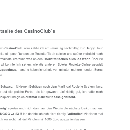
rtseite des CasinoClub`s
 im
, also zahlte ich am Samstag nachmittag zur Happy Hour
CasinoClub
ollte ein paar Runden am Roulette Tisch spielen und später vielleicht noch
mal total erstaunt, was an den
: Über 20
Roulettetischen alles los wahr
rall konnte ich sehen, wie die anderen Spieler Roulette-Online gespielt
, manche haben innerhalb von minuten mehere hundert Euros
ugeschaut
.
en
f Schwarz mit kleinen Beträgen nach dem Martingal Roulette System, kurz
 auf die gleiche Farbe, bis ich gewann. Lief richtig gut, ich hatte mich
espielt und gleich
erstmal 1000 zur Kasse gebracht.
“ spielen und mich dann auf den Weg in die nächste Disko machen.
innig
Ich dachte ich seh nicht richtig,
! Mit einem mal
NGGG => 23 !!
Volltreffer
 ich vor nichtmal fünf Minuten mir 1000 Euro auszahlen lassen.