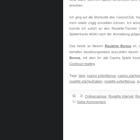
ansehen.
Ich ging auf die Startseite des CasinoClub, h
mich relativ zügig anmelden können. Ich wür
konnte ich sofort an den Roulette-Tischen 
Spielerkonto direkt nach der Anmeldung gutg
Das beste an diesem
ist, 
Roulette Bonus
behalten beziehungsweise auszahlen lassen 
, mit dem Ihr alle Casino Spiele kos
Bonus
Continue reading
Tags:
blog
,
casino sofortbonus
,
casino startg
roulette startguthaben
,
roulette-sofortbonus
,
sp
Onlinecasinos
,
Roulette Internet
,
Ro
Keine Kommentare