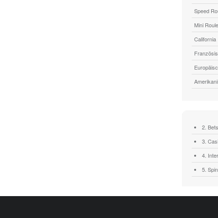
Speed Rou
Mini Roule
California
Französis
Europäisc
Amerikani
2. Bet
3. Cas
4. Int
5. Spi