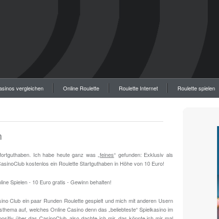
asinos vergleichen
Online Roulette
Roulette Internet
Roulette spielen
n
fortguthaben. Ich habe heute ganz was „
feines
“ gefunden: Exklusiv als
asinoClub kostenlos ein Roulette Startguthaben in Höhe von 10 Euro!
sino Club ein paar Runden Roulette gespielt und mich mit anderen Usern
thema auf, welches Online Casino denn das „beliebteste“ Spielkasino im
ositiv über das CasinoClub, also dachte ich mir, das könnte ich mir mal