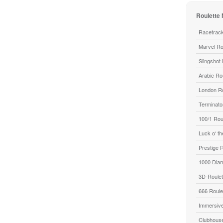
Roulette
Racetrack
Marvel Ro
Slingshot 
Arabic Ro
London Ro
Terminato
100/1 Rou
Luck o‘ th
Prestige R
1000 Diam
3D-Roulet
666 Roulet
Immersive
Clubhouse