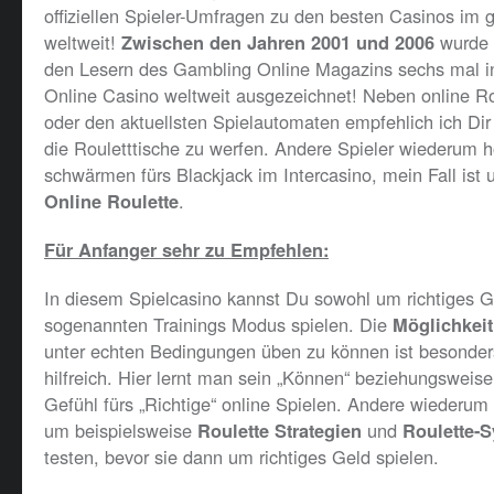
offiziellen Spieler-Umfragen zu den besten Casinos im
weltweit!
Zwischen den Jahren 2001 und 2006
wurde 
den Lesern des Gambling Online Magazins sechs mal in
Online Casino weltweit ausgezeichnet! Neben online Rou
oder den aktuellsten Spielautomaten empfehlich ich Dir
die Rouletttische zu werfen. Andere Spieler wiederum hö
schwärmen fürs Blackjack im Intercasino, mein Fall ist un
Online Roulette
.
Für Anfanger sehr zu Empfehlen:
In diesem Spielcasino kannst Du sowohl um richtiges G
sogenannten Trainings Modus spielen. Die
Möglichkeit
unter echten Bedingungen üben zu können ist besonders
hilfreich. Hier lernt man sein „Können“ beziehungswei
Gefühl fürs „Richtige“ online Spielen. Andere wiederu
um beispielsweise
Roulette Strategien
und
Roulette-
testen, bevor sie dann um richtiges Geld spielen.