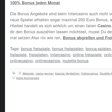
100% Bonus jeden Monat
Die Bonus Angebote sind beim Intercasino auch nicht vo
neue Spieler erhalten sogar maximal 200 Euro Bonus, ab
Hierbei handelt es sich wirklich um einen fairen
Casino
dir den Bonus auszahlen lassen möchtest, musst Du de
mal setzen.Also nix wie ran,
Bonus abgreifen und Frei
Tags:
bonus freispiele
,
bonus freispielen
,
bonus-spielen
freispiele
,
freispielen
,
Intercasino
,
online freispiele
,
onli
onlinecasino
,
onlinecasinos
,
roulette-bonus
Allgemein
,
casino german
,
Kasinos Vergleichen
,
Onlinecasinos
,
Roulette 
Keine Kommentare